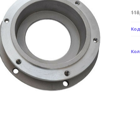
118
Код
Кол