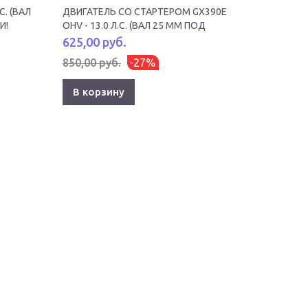
С. (ВАЛ
ДВИГАТЕЛЬ СО СТАРТЕРОМ GX390E
ДВИГАТЕЛ
И!
OHV - 13.0 Л.С. (ВАЛ 25 ММ ПОД
25 ММ 
ШПОНКУ) +ПОДАРКИ!
625,00 руб.
588,00
850,00 руб.
-27%
790,00 
В корзину
В кор