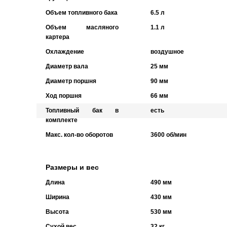
Объем топливного бака
6.5 л
Объем масляного
1.1 л
картера
Охлаждение
воздушное
Диаметр вала
25 мм
Диаметр поршня
90 мм
Ход поршня
66 мм
Топливный бак в
есть
комплекте
Макс. кол-во оборотов
3600 об/мин
Размеры и вес
Длина
490 мм
Ширина
430 мм
Высота
530 мм
Сухой вес
32 кг