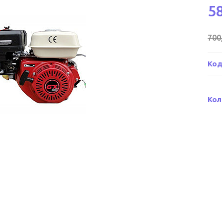
5
700
Код
Кол