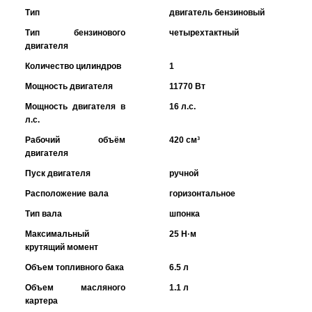
Тип
двигатель бензиновый
Тип бензинового
четырехтактный
двигателя
Количество цилиндров
1
Мощность двигателя
11770 Вт
Мощность двигателя в
16 л.с.
л.с.
Рабочий объём
420 см³
двигателя
Пуск двигателя
ручной
Расположение вала
горизонтальное
Тип вала
шпонка
Максимальный
25 Н·м
крутящий момент
Объем топливного бака
6.5 л
Объем масляного
1.1 л
картера